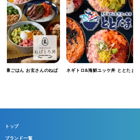
健康ごはん お玄さんのねば
ネギトロ&海鮮ユッケ丼 ととたま
トップ
ブランド一覧